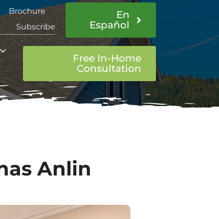
Brochure
En
Español
Subscribe
Free In-Home
Consultation
nas Anlin