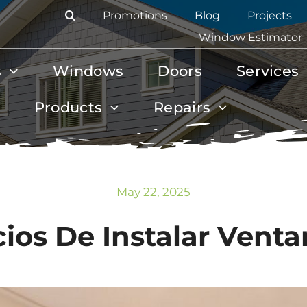
Promotions
Blog
Projects
Window Estimator
s
Windows
Doors
Services
Products
Repairs
May 22, 2025
cios De Instalar Venta