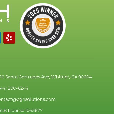
110 Santa Gertrudes Ave, Whittier, CA 90604
844) 200-6244
ontact@cghsolutions.com
SLB License 1043877