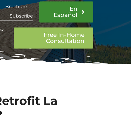
Brochure
En
Español
Subscribe
Free In-Home
Consultation
trofit La
?