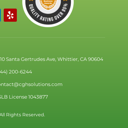
110 Santa Gertrudes Ave, Whittier, CA 90604
844) 200-6244
ontact@cghsolutions.com
SLB License 1043877
All Rights Reserved.