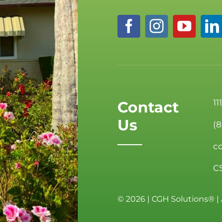
11
Contact
Us
(
c
C
©
2026 | CGH Solutions® | 