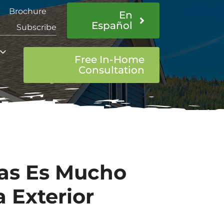
Brochure
En
Español
Subscribe
Free In-Home
Consultation
as Es Mucho
 Exterior