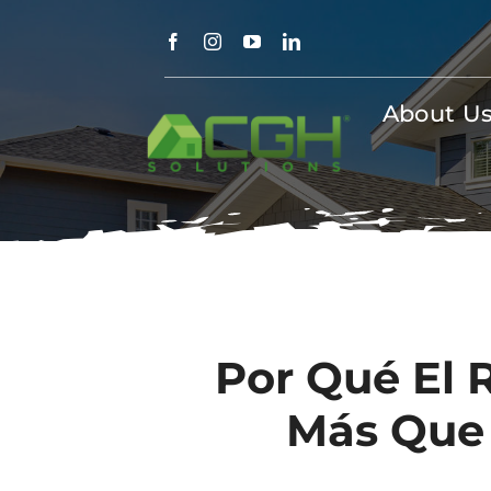
Skip
to
content
About U
Por Qué El
Más Que 