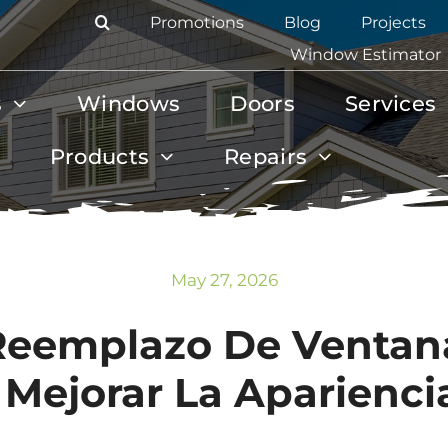
Promotions
Blog
Projects
Window Estimator
s
Windows
Doors
Services
Products
Repairs
May 27, 2026
 Reemplazo De Ventan
Mejorar La Apariencia