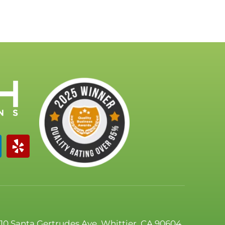
110 Santa Gertrudes Ave, Whittier, CA 90604