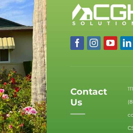
11
Contact
Us
(
c
C