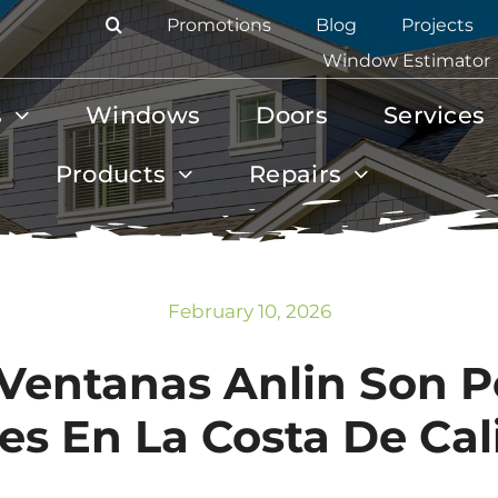
Promotions
Blog
Projects
Window Estimator
s
Windows
Doors
Services
Products
Repairs
February 10, 2026
Ventanas Anlin Son P
s En La Costa De Cal