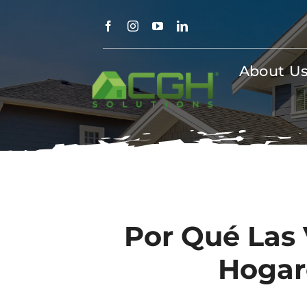
Skip
to
content
About U
Por Qué Las 
Hogare