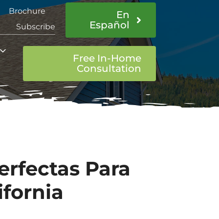
Brochure
En
Español
Subscribe
Free In-Home
Consultation
erfectas Para
ifornia