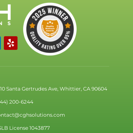
110 Santa Gertrudes Ave, Whittier, CA 90604
844) 200-6244
ontact@cghsolutions.com
SLB License 1043877