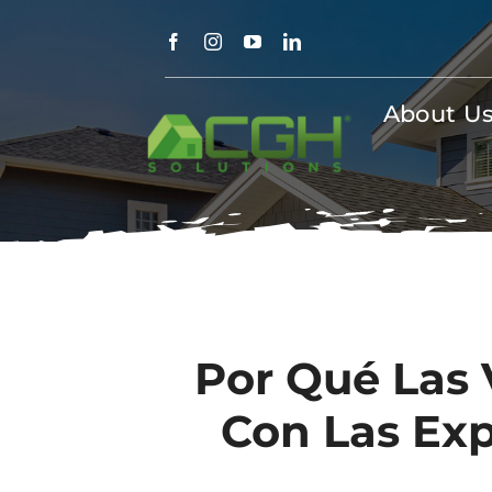
Skip
to
content
About U
Por Qué Las
Con Las Exp