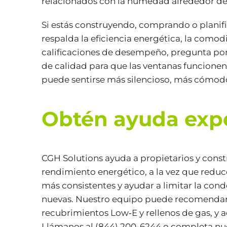
relacionados con la humedad alrededor de 
Si estás construyendo, comprando o planif
respalda la eficiencia energética, la comodi
calificaciones de desempeño, pregunta por
de calidad para que las ventanas funcion
puede sentirse más silencioso, más cómodo 
Obtén ayuda expe
CGH Solutions ayuda a propietarios y cons
rendimiento energético, a la vez que reduc
más consistentes y ayudar a limitar la cond
nuevas. Nuestro equipo puede recomendar la
recubrimientos Low‑E y rellenos de gas, y 
Llámanos al
(844) 200-6244
o completa nu