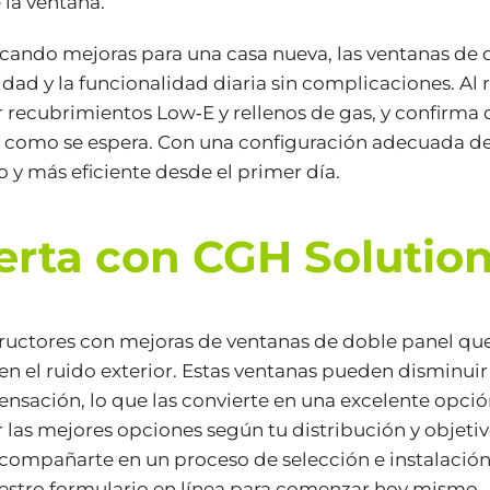
la ventana.
icando mejoras para una casa nueva, las ventanas de 
dad y la funcionalidad diaria sin complicaciones. Al r
 recubrimientos Low‑E y rellenos de gas, y confirma 
en como se espera. Con una configuración adecuada 
y más eficiente desde el primer día.
rta con CGH Solutio
tructores con mejoras de ventanas de doble panel qu
en el ruido exterior. Estas ventanas pueden disminuir
ensación, lo que las convierte en una excelente opció
s mejores opciones según tu distribución y objetivo
acompañarte en un proceso de selección e instalación 
estro
formulario en línea
para comenzar hoy mismo.