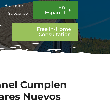
Brochure
En
Español
Subscribe
Free In-Home
Consultation
anel Cumplen
gares Nuevos