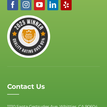
Contact Us
11110 Santa Gertrudes Ave, Whittier, CA 90604