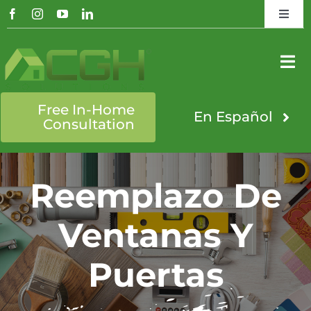
Skip
Toggl
to
Navig
Search
content
for:
Tog
Nav
Promotions
Free In-Home
About Us
En Español
Consultation
Blog
Windows
Reemplazo De
Projects
Doors
Ventanas Y
Brochure
Services
Puertas
Window Estimator
Products