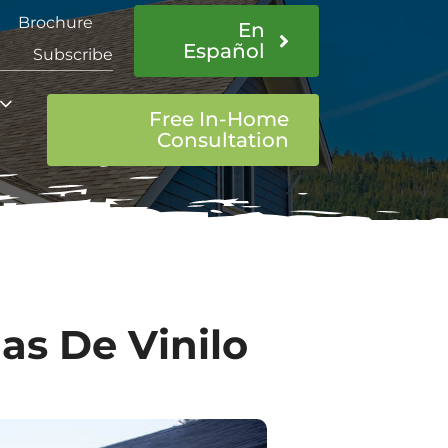
Brochure
En
Español
Subscribe
Free In-Home
Consultation
as De Vinilo