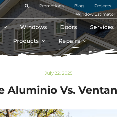
Promotions
Blog
Projects
Window Estimator
s
Windows
Doors
Services
Products
Repairs
July 22, 2025
 Aluminio Vs. Ventan